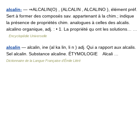
alcalin-
— ⇒ALCALIN(O) , (ALCALIN , ALCALINO ), élément préf.
Sert à former des composés sav. appartenant à la chim.; indique
la présence de propriétés chim. analogues à celles des alcalis.
alcalino organique, adj. : • 1. La propriété qu ont les solutions… …
Encyclopédie Universelle
alcalin
— alcalin, ine (al ka lin, li n ) adj. Qui a rapport aux alcalis.
Sel alcalin. Substance alcaline. ÉTYMOLOGIE Alcali …
Dictionnaire de la Langue Française d'Émile Littré