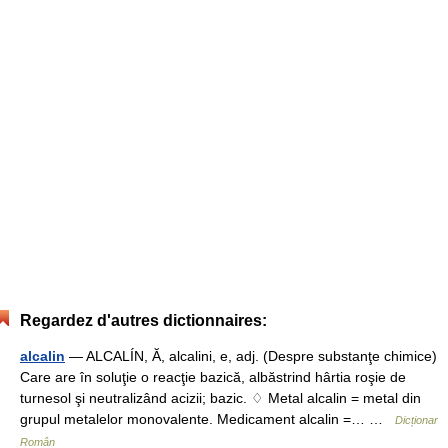
Regardez d'autres dictionnaires:
alcalin
— ALCALÍN, Ă, alcalini, e, adj. (Despre substanţe chimice)
Care are în soluţie o reacţie bazică, albăstrind hârtia roşie de
turnesol şi neutralizând acizii; bazic. ♢ Metal alcalin = metal din
grupul metalelor monovalente. Medicament alcalin =… …
Dicționar
Român