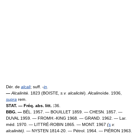
Dér. de
alcali
; suff.
-
in
.
—
Alcalin
ité. 1823 (BOISTE,
s.v. alcalicité
).
Alcalin
oïde. 1936,
supra
rem.
STAT. — Fréq. abs. litt. :
36.
BBG. —
BÉL. 1957. — BOUILLET 1859. — CHESN. 1857. —
DUVAL 1959. — FROMH.-KING 1968. — GRAND. 1962. — Lar.
méd. 1970. — LITTRÉ-ROBIN 1865. — MONT. 1967
(
s
.v.
alcalinité).
— NYSTEN 1814-20. — Pétrol. 1964. — PIÉRON 1963.