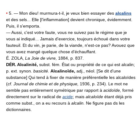
•
5. — Mon dieu! murmura-t-il, je veux bien essayer des
alcalins
et des sels... Elle [l'inflammation] devient chronique, évidemment.
Puis, il s'emporta.
— Aussi, c'est votre faute, vous ne suivez pas le régime que je
vous ai indiqué... Jamais d'exercice, toujours échoué dans votre
fauteuil. Et du vin, je parie, de la viande, n'est-ce pas? Avouez que
vous avez mangé quelque chose d'échauffant.
É. ZOLA,
La Joie de vivre,
1884, p. 837.
DÉR.
Alcalinité,
subst. fém. État ou propriété de ce qui est alcalin;
p. ext. synon.
basicité.
Alcalinoïde,
adj., néol. [Se dit d'une
substance] Qui tend à fixer de manière préférentielle les alcaloïdes
(
cf. Journal de chimie et de physique,
1936, p. 234). Le mot ne
semble pas entièrement symétrique par rapport à
acidoïde,
formé
directement sur le radical de
acide
; mais
alcaloïde
étant déjà pris
comme subst., on a eu recours à
alcalin.
Ne figure pas ds les
dictionnaires.