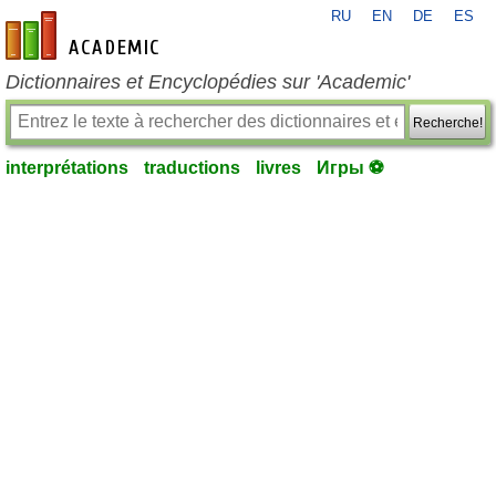
RU
EN
DE
ES
fr-academic.com
Dictionnaires et Encyclopédies sur 'Academic'
Recherche!
interprétations
traductions
livres
Игры ⚽