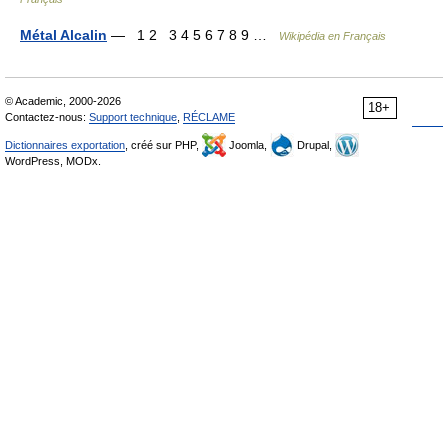
Métal Alcalin
— 1 2 3 4 5 6 7 8 9 …
Wikipédia en Français
© Academic, 2000-2026
18+
Contactez-nous:
Support technique
,
RÉCLAME
Dictionnaires exportation
, créé sur PHP,
Joomla,
Drupal,
WordPress, MODx.