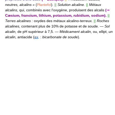
neutres, alcalins »
(
Plantefol
).
||
Solution alcaline.
||
Métaux
alcalins,
qui, combinés avec l'oxygène, produisent des alcalis
(
⇒
Cæsium, francium, lithium, potassium, rubidium, sodium).
||
Terres alcalines :
oxydes des métaux alcalino-terreux.
||
Roches
alcalines,
contenant plus de 10% de potasse et de soude.
—
Sol
alcalin,
de pH supérieur à 7,5.
—
Médicament alcalin,
ou, ellipt,
un
alcalin,
antiacide (
ex
. :
bicarbonate de soude
).