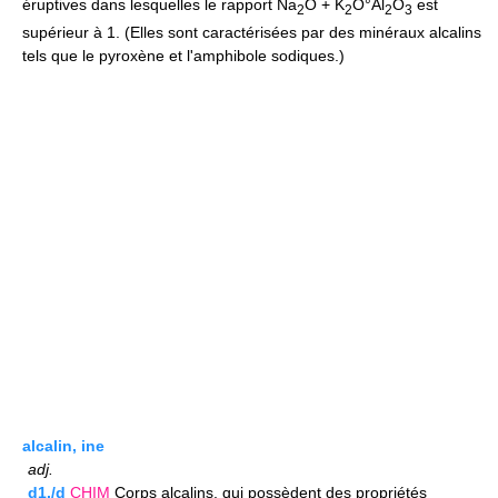
éruptives dans lesquelles le rapport Na
O + K
O°Al
O
est
2
2
2
3
supérieur à 1. (Elles sont caractérisées par des minéraux alcalins
tels que le pyroxène et l'amphibole sodiques.)
alcalin, ine
adj.
d1./d
CHIM
Corps alcalins, qui possèdent des propriétés