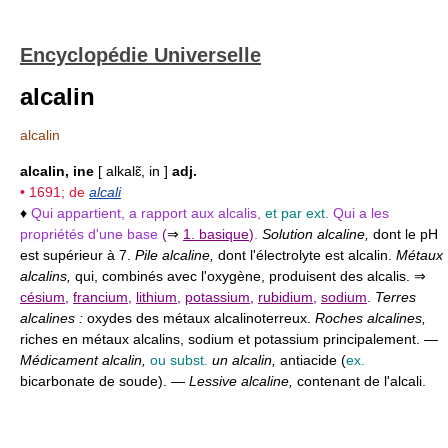
Encyclopédie Universelle
alcalin
alcalin
alcalin, ine
[ alkalɛ̃, in ]
adj.
• 1691; de
alcali
♦
Qui appartient, a rapport aux alcalis,
et par ext.
Qui a les
propriétés d'une base
(
⇒
1. basique
)
.
Solution alcaline,
dont le pH
est supérieur à 7.
Pile alcaline,
dont l'électrolyte est alcalin.
Métaux
alcalins,
qui, combinés avec l'oxygène, produisent des alcalis. ⇒
césium
,
francium
,
lithium
,
potassium
,
rubidium
,
sodium
.
Terres
alcalines :
oxydes des métaux alcalinoterreux.
Roches alcalines,
riches en métaux alcalins, sodium et potassium principalement. —
Médicament alcalin,
ou subst.
un alcalin,
antiacide (
ex.
bicarbonate de soude). —
Lessive alcaline,
contenant de l'alcali.