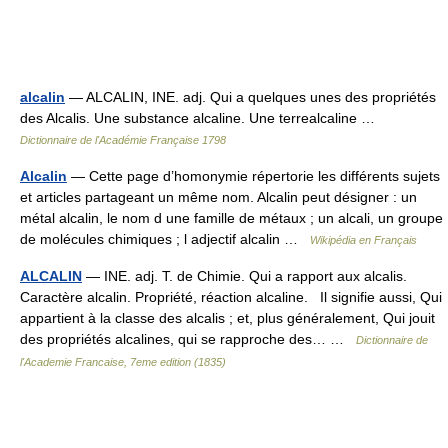
alcalin
— ALCALIN, INE. adj. Qui a quelques unes des propriétés
des Alcalis. Une substance alcaline. Une terrealcaline …
Dictionnaire de l'Académie Française 1798
Alcalin
— Cette page d’homonymie répertorie les différents sujets
et articles partageant un même nom. Alcalin peut désigner : un
métal alcalin, le nom d une famille de métaux ; un alcali, un groupe
de molécules chimiques ; l adjectif alcalin …
Wikipédia en Français
ALCALIN
— INE. adj. T. de Chimie. Qui a rapport aux alcalis.
Caractère alcalin. Propriété, réaction alcaline. Il signifie aussi, Qui
appartient à la classe des alcalis ; et, plus généralement, Qui jouit
des propriétés alcalines, qui se rapproche des… …
Dictionnaire de
l'Academie Francaise, 7eme edition (1835)