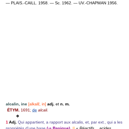
— PLAIS.-CAILL. 1958. — Sc. 1962. — UV.-CHAPMAN 1956.
alcalin, ine
[alkalɛ̃, in]
adj.
et
n. m.
ÉTYM.
1691;
de
alcali.
❖
1
Adj.
Qui appartient, a rapport aux alcalis, et, par ext., qui a les
propriétés d'une base
(
⇒
Basique).
||
« Réactifs… acides,