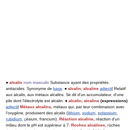
●
alcalin
nom masculin
Substance ayant des propriétés
antiacides. Synonyme de
base
. ●
alcalin, alcaline
adjectif
Relatif
aux alcalis, aux métaux alcalins. Se dit d'un accumulateur, d'une
pile dont l'électrolyte est alcalin. ●
alcalin, alcaline
(expressions)
adjectif
Métaux alcalins,
métaux qui, par leur combinaison avec
l'oxygène, produisent des alcalis (
lithium
,
sodium
,
potassium
,
rubidium
,
c
ésium, francium).
Réaction alcaline,
réaction d'un
milieu dont le pH est supérieur à 7.
Roches alcalines,
roches