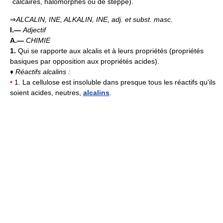
calcaires, halomorphes ou de steppe).
⇒
ALCALIN, INE, ALKALIN, INE,
adj. et subst. masc.
I.—
Adjectif
A.—
CHIMIE
1.
Qui se rapporte aux alcalis et à leurs propriétés (propriétés
basiques par opposition aux propriétés acides).
♦
Réactifs alcalins :
•
1. La cellulose est insoluble dans presque tous les réactifs qu'ils
soient acides, neutres,
alcalins
.