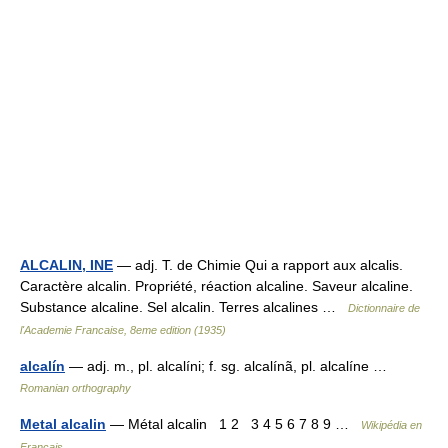
ALCALIN, INE
— adj. T. de Chimie Qui a rapport aux alcalis.
Caractère alcalin. Propriété, réaction alcaline. Saveur alcaline.
Substance alcaline. Sel alcalin. Terres alcalines …
Dictionnaire de
l'Academie Francaise, 8eme edition (1935)
alcalín
— adj. m., pl. alcalíni; f. sg. alcalínã, pl. alcalíne …
Romanian orthography
Metal alcalin
— Métal alcalin 1 2 3 4 5 6 7 8 9 …
Wikipédia en
Français