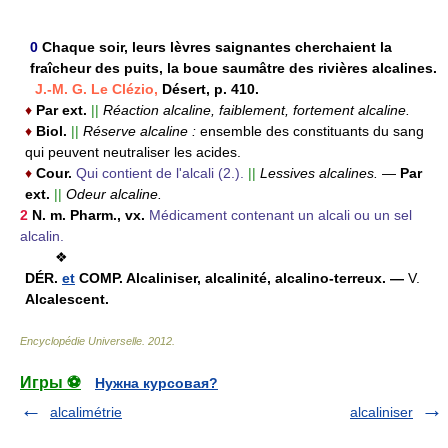
0
Chaque soir, leurs lèvres saignantes cherchaient la
fraîcheur des puits, la boue saumâtre des rivières alcalines.
J.-M. G. Le Clézio,
Désert, p. 410.
♦
Par ext.
||
Réaction alcaline, faiblement, fortement alcaline.
♦
Biol.
||
Réserve alcaline :
ensemble des constituants du sang
qui peuvent neutraliser les acides.
♦
Cour.
Qui contient de l'alcali (2.).
||
Lessives alcalines.
—
Par
ext.
||
Odeur alcaline.
2
N. m.
Pharm.,
vx.
Médicament contenant un alcali ou un sel
alcalin.
❖
DÉR.
et
COMP.
Alcaliniser, alcalinité, alcalino-terreux. —
V.
Alcalescent.
Encyclopédie Universelle
.
2012
.
Игры ⚽
Нужна курсовая?
alcalimétrie
alcaliniser