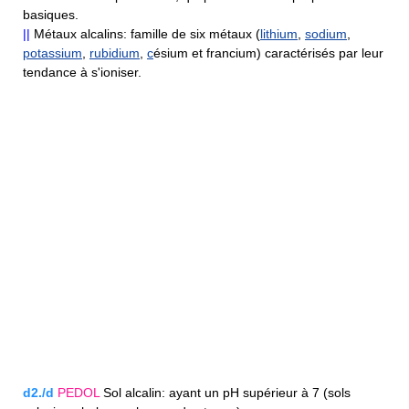
basiques.
||
Métaux alcalins: famille de six métaux (
lithium
,
sodium
,
potassium
,
rubidium
,
c
ésium et francium) caractérisés par leur
tendance à s'ioniser.
d2./d
PEDOL
Sol alcalin: ayant un pH supérieur à 7 (sols