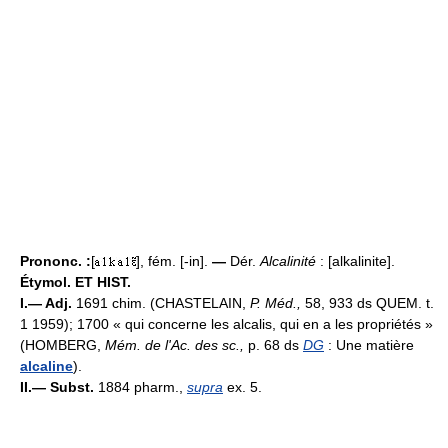
Prononc. :
[
], fém. [-in].
—
Dér.
Alcalinité
: [alkalinite].
Étymol. ET HIST.
I.— Adj.
1691 chim. (CHASTELAIN,
P. Méd.,
58, 933 ds QUEM. t.
1 1959); 1700 « qui concerne les alcalis, qui en a les propriétés »
(HOMBERG,
Mém. de l'Ac. des sc.,
p. 68 ds
DG
: Une matière
alcaline
).
II.— Subst.
1884 pharm.,
supra
ex. 5.